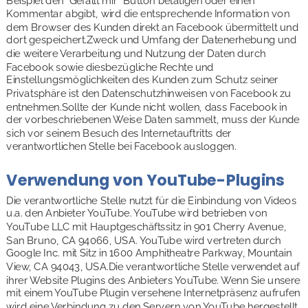
Beispiel den "Gefällt mir" Button betätigen oder einen 
Kommentar abgibt, wird die entsprechende Information von 
dem Browser des Kunden direkt an Facebook übermittelt und 
dort gespeichert.Zweck und Umfang der Datenerhebung und 
die weitere Verarbeitung und Nutzung der Daten durch 
Facebook sowie diesbezügliche Rechte und 
Einstellungsmöglichkeiten des Kunden zum Schutz seiner 
Privatsphäre ist den Datenschutzhinweisen von Facebook zu 
entnehmen.Sollte der Kunde nicht wollen, dass Facebook in 
der vorbeschriebenen Weise Daten sammelt, muss der Kunde 
sich vor seinem Besuch des Internetauftritts der 
verantwortlichen Stelle bei Facebook ausloggen.
Verwendung von YouTube-Plugins
Die verantwortliche Stelle nutzt für die Einbindung von Videos 
u.a. den Anbieter YouTube. YouTube wird betrieben von 
YouTube LLC mit Hauptgeschäftssitz in 901 Cherry Avenue, 
San Bruno, CA 94066, USA. YouTube wird vertreten durch 
Google Inc. mit Sitz in 1600 Amphitheatre Parkway, Mountain 
View, CA 94043, USA.Die verantwortliche Stelle verwendet auf 
ihrer Website Plugins des Anbieters YouTube. Wenn Sie unsere 
mit einem YouTube Plugin versehene Internetpräsenz aufrufen 
wird eine Verbindung zu den Servern von YouTube hergestellt. 