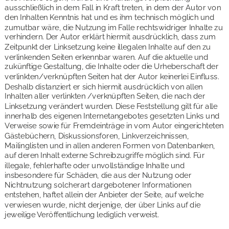
ausschließlich in dem Fall in Kraft treten, in dem der Autor von 
den Inhalten Kenntnis hat und es ihm technisch möglich und 
zumutbar wäre, die Nutzung im Falle rechtswidriger Inhalte zu 
verhindern. Der Autor erklärt hiermit ausdrücklich, dass zum 
Zeitpunkt der Linksetzung keine illegalen Inhalte auf den zu 
verlinkenden Seiten erkennbar waren. Auf die aktuelle und 
zukünftige Gestaltung, die Inhalte oder die Urheberschaft der 
verlinkten/verknüpften Seiten hat der Autor keinerlei Einfluss. 
Deshalb distanziert er sich hiermit ausdrücklich von allen 
Inhalten aller verlinkten /verknüpften Seiten, die nach der 
Linksetzung verändert wurden. Diese Feststellung gilt für alle 
innerhalb des eigenen Internetangebotes gesetzten Links und 
Verweise sowie für Fremdeinträge in vom Autor eingerichteten 
Gästebüchern, Diskussionsforen, Linkverzeichnissen, 
Mailinglisten und in allen anderen Formen von Datenbanken, 
auf deren Inhalt externe Schreibzugriffe möglich sind. Für 
illegale, fehlerhafte oder unvollständige Inhalte und 
insbesondere für Schäden, die aus der Nutzung oder 
Nichtnutzung solcherart dargebotener Informationen 
entstehen, haftet allein der Anbieter der Seite, auf welche 
verwiesen wurde, nicht derjenige, der über Links auf die 
jeweilige Veröffentlichung lediglich verweist. 